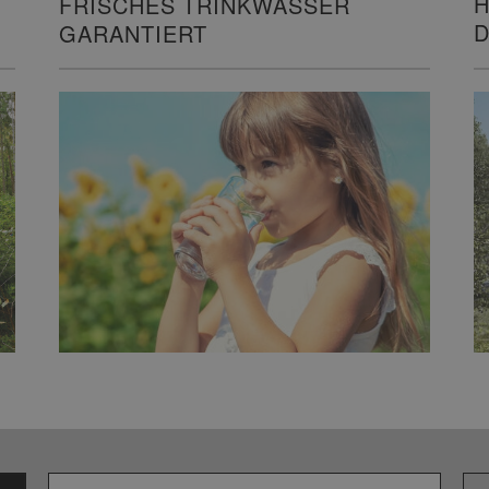
H
FRISCHES TRINKWASSER
D
GARANTIERT