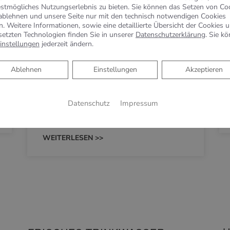
KEUCO PHÖNIX –
estmögliches Nutzungserlebnis zu bieten. Sie können das Setzen von Co
ablehnen und unsere Seite nur mit den technisch notwendigen Cookies
Spiegelschrank punktet mit
n. Weitere Informationen, sowie eine detaillierte Übersicht der Cookies 
reduziertem Design und
setzten Technologien finden Sie in unserer
Datenschutzerklärung
. Sie k
benutzerfreundlicher
instellungen
jederzeit ändern.
Bedienung
Ablehnen
Ablehnen
Einstellungen
Akzeptieren
Spiegelschrank punktet mit reduziertem
Design und benutzerfreundlicher Bedienung
Datenschutz
Impressum
Schlicht, schön und mit vielen praktischen
Features – das zeichnet Phönix aus.…
WEITERLESEN >>