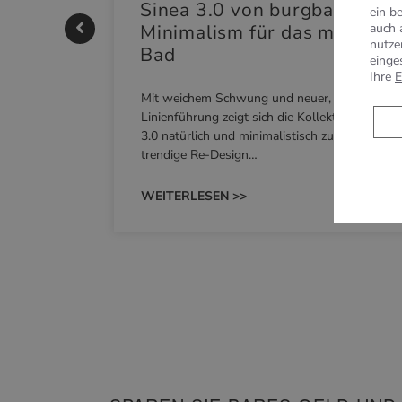
|
Sinea 3.0 von burgbad: Soft
ein b
auch 
Minimalism für das moderne
nutze
Bad
einge
nskomfort
Ihre
E
Mit weichem Schwung und neuer, markanter
M NEO
Linienführung zeigt sich die Kollektion Sinea
owohl zum
3.0 natürlich und minimalistisch zugleich. Das
trendige Re-Design…
WEITERLESEN >>