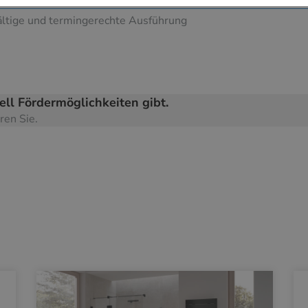
fältige und termingerechte Ausführung
ell Fördermöglichkeiten gibt.
en Sie.​