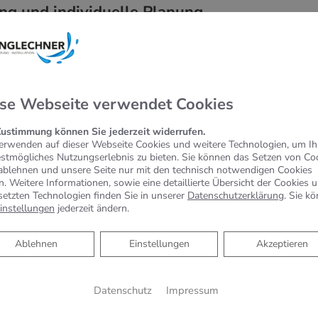
ng und individuelle Planung
er Ihre Vorstellungen und Wünsche
 zu möglichen Fördermitteln
rente Kostenaufstellung ohne Überraschungen
se Webseite verwendet Cookies
Zustimmung können Sie jederzeit widerrufen.
hmann
erwenden auf dieser Webseite Cookies und weitere Technologien, um I
estmögliches Nutzungserlebnis zu bieten. Sie können das Setzen von Co
ch Markenprodukte führender Hersteller
ablehnen und unsere Seite nur mit den technisch notwendigen Cookies
n. Weitere Informationen, sowie eine detaillierte Übersicht der Cookies 
enden Garantie- und Serviceleistungen
setzten Technologien finden Sie in unserer
Datenschutzerklärung
. Sie k
instellungen
jederzeit ändern.
 Installation, Instandhaltung und Reparatur
Ablehnen
Ablehnen
Einstellungen
Akzeptieren
rofi
iligten Gewerke für Sie
Datenschutz
Impressum
ng wird individuell auf Ihr Heizsystem und Ihre Elektroanlage