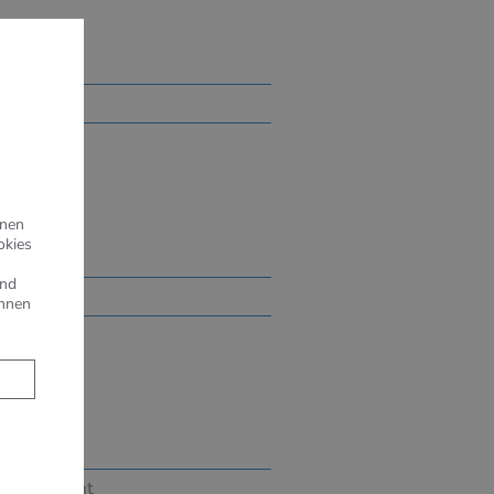
hnen
okies
und
önnen
n abgestimmt