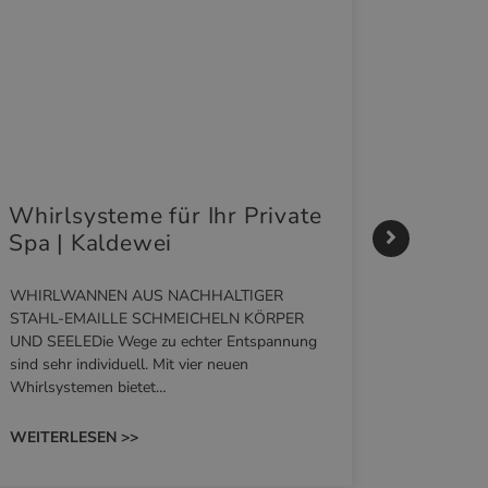
Whirlsysteme für Ihr Private
Gestal
Spa | Kaldewei
Momen
HANS
WHIRLWANNEN AUS NACHHALTIGER
STAHL-EMAILLE SCHMEICHELN KÖRPER
Stil für 
UND SEELEDie Wege zu echter Entspannung
HANSAGENE
sind sehr individuell. Mit vier neuen
von Wascht
Whirlsystemen bietet…
unterschie
konzipiert
WEITERLESEN >>
WEITERL