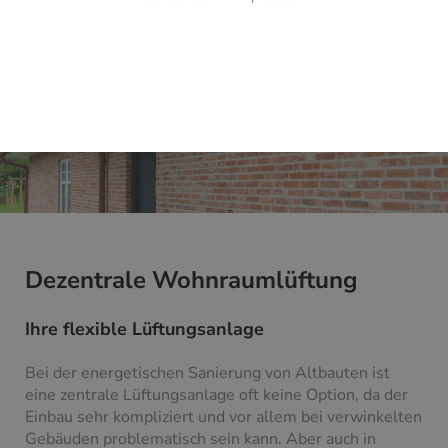
Dezentrale Wohnraumlüftung
Ihre flexible Lüftungsanlage
Bei der energetischen Sanierung von Altbauten ist
eine zentrale Lüftungsanlage oft keine Option, da der
Einbau sehr kompliziert und vor allem bei verwinkelten
Gebäuden problematisch sein kann. Aber auch in