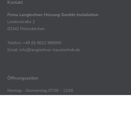
Kontakt
Firma Langlechner Heizung-Sanitär-Installation
Lindenstraße 2
83342 Peterskirchen
Telefon: +49 (0) 8622 986900
Email:
info@langlechner-haustechnik.de
Öffnungszeiten
Montag – Donnerstag 07:00 – 12:00
Montag – Donnerstag 13:00 – 17:00
Freitag: 07:00 -12:00
Notruf 24 Stunden erreichbar