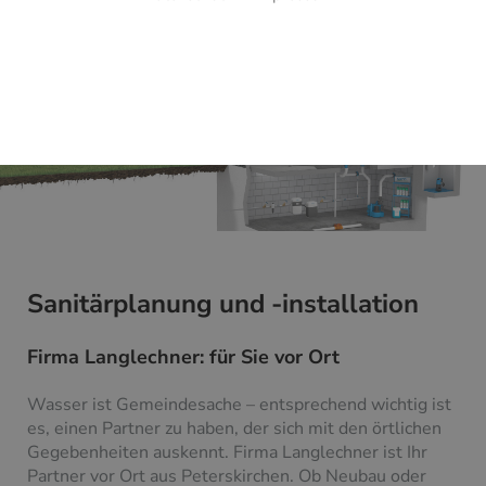
Sanitärplanung und -installation
Firma Langlechner: für Sie vor Ort
Wasser ist Gemeindesache – entsprechend wichtig ist
es, einen Partner zu haben, der sich mit den örtlichen
Gegebenheiten auskennt. Firma Langlechner ist Ihr
Partner vor Ort aus Peterskirchen. Ob Neubau oder