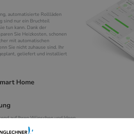
ng, automatisierte Rollläden
sind nur ein Bruchteil
ie tun kann. Dank der
sparen Sie Heizkosten, schonen
cher mit automatischen
nn Sie nicht zuhause sind. Ihr
plant, geliefert und installiert
 Smart Home
tung
erend auf Ihren Wünschen und Ideen
d zu verschiedenen Systemen