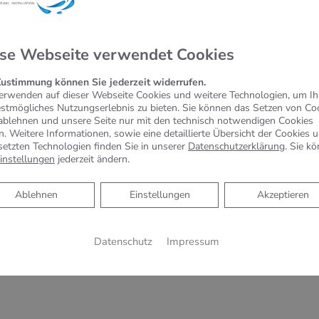
ente Kostenaufstellung
se Webseite verwendet Cookies
hmann
Zustimmung können Sie jederzeit widerrufen.
ch Komponenten führender Hersteller
erwenden auf dieser Webseite Cookies und weitere Technologien, um I
estmögliches Nutzungserlebnis zu bieten. Sie können das Setzen von Co
enden Service- und Garantieleistungen
ablehnen und unsere Seite nur mit den technisch notwendigen Cookies
n. Weitere Informationen, sowie eine detaillierte Übersicht der Cookies 
 neue und existierende Systeme für Sie
setzten Technologien finden Sie in unserer
Datenschutzerklärung
. Sie k
instellungen
jederzeit ändern.
lation
Ablehnen
Ablehnen
Einstellungen
Akzeptieren
en alle Komponenten
ende Dokumentation Ihres Smart Homes
Datenschutz
Impressum
 Ihre Bedürfnisse an