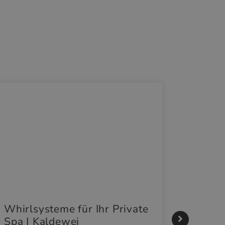
Whirlsysteme für Ihr Private
Gestal
Spa | Kaldewei
Momen