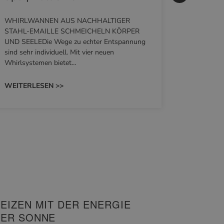
HANS
WHIRLWANNEN AUS NACHHALTIGER
STAHL-EMAILLE SCHMEICHELN KÖRPER
Stil für 
UND SEELEDie Wege zu echter Entspannung
HANSAGENE
sind sehr individuell. Mit vier neuen
von Wascht
Whirlsystemen bietet…
unterschie
konzipiert
WEITERLESEN >>
WEITERL
EIZEN MIT DER ENERGIE
ER SONNE