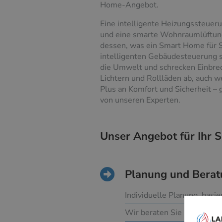
Home-Angebot.
Eine intelligente Heizungssteueru
und eine smarte Wohnraumlüftung 
dessen, was ein Smart Home für S
intelligenten Gebäudesteuerung 
die Umwelt und schrecken Einbre
Lichtern und Rollläden ab, auch we
Plus an Komfort und Sicherheit – ge
von unseren Experten.
Unser Angebot für Ihr
Planung und Bera
Individuelle Planung, basi
Wir beraten Sie umfassen