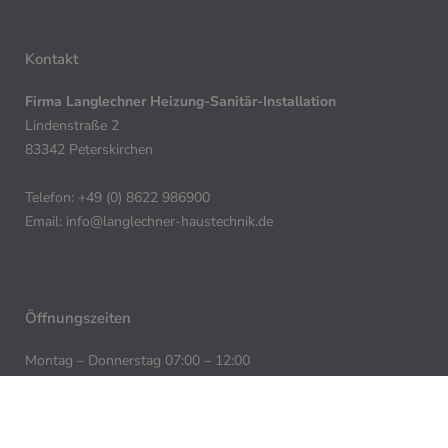
Kontakt
Firma Langlechner Heizung-Sanitär-Installation
Lindenstraße 2
83342 Peterskirchen
Telefon: +49 (0) 8622 986900
Email:
info@langlechner-haustechnik.de
Öffnungszeiten
Montag – Donnerstag 07:00 – 12:00
Montag – Donnerstag 13:00 – 17:00
Freitag: 07:00 -12:00