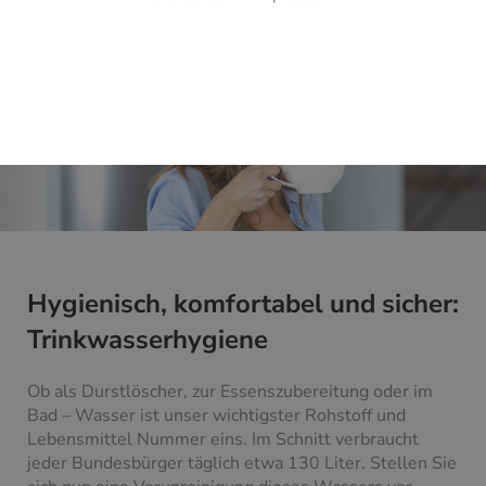
Hygienisch, komfortabel und sicher:
Trinkwasserhygiene
Ob als Durstlöscher, zur Essenszubereitung oder im
Bad – Wasser ist unser wichtigster Rohstoff und
Lebensmittel Nummer eins. Im Schnitt verbraucht
jeder Bundesbürger täglich etwa 130 Liter. Stellen Sie